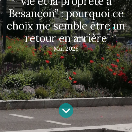
vie et la propreté à
Besançon” : pourquoi ce
choix me semble être un
retour en arrière
Mai 2026